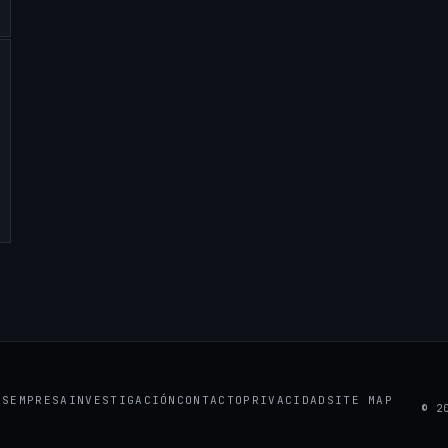
ES
EMPRESA
INVESTIGACIÓN
CONTACTO
PRIVACIDAD
SITE MAP
© 2