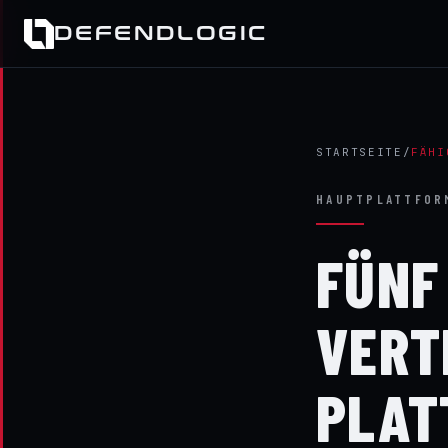
DEFENDLOGIC
STARTSEITE
/
FÄHI
HAUPTPLATTFOR
FÜNF
VERT
PLAT