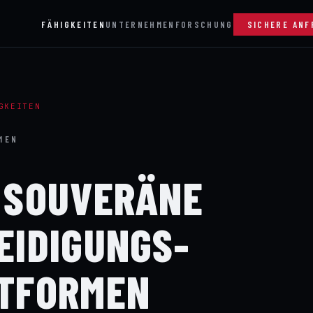
FÄHIGKEITEN
UNTERNEHMEN
FORSCHUNG
SICHERE ANF
GKEITEN
MEN
 SOUVERÄNE
EIDIGUNGS­
TFORMEN